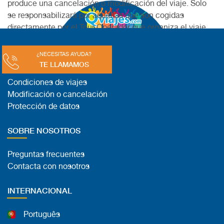
produce una cancelación o modificación del viaje. Solo
se responsabilizará por aquellas que son cogidas
directamente por el Tour Operador que organiza el viaje
combinado.
¿NECESITAS AYUDA?
LEGAL
TE LLAMAMOS
Condiciones de viajes
Modificación o cancelación
Protección de datos
SOBRE NOSOTROS
Preguntas frecuentes
Contacta con nosotros
INTERNACIONAL
Português