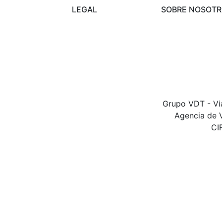
LEGAL
SOBRE NOSOT
Condiciones de
Preguntas frecu
viajes
Contacta con n
Modificación o
cancelación
Protección de
datos
Grupo VDT - Via
Agencia de V
CI