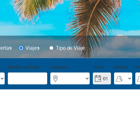
ertas
Viajes
Tipo de Viaje
Nombre del hotel
Categoría
Fecha
Adultos
Ni