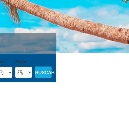
ños
Bebés
BUSCAR