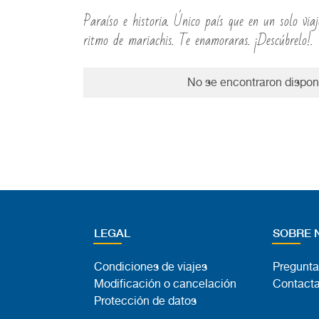
Paraíso e historia. Único país que en un solo vi
ritmo de mariachis. Te enamoraras. ¡Descúbrelo!.
No se encontraron disponi
LEGAL
SOBRE 
Condiciones de viajes
Pregunta
Modificación o cancelación
Contacta
Protección de datos