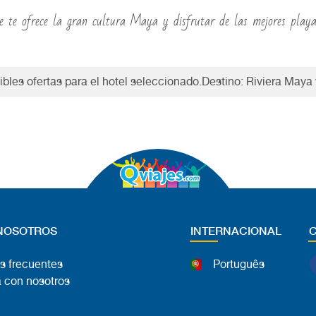
aje te ofrece la gran cultura Maya y disfrutar de las mejores pla
bles ofertas para el hotel seleccionado.Destino: Riviera Maya
NOSOTROS
INTERNACIONAL
s frecuentes
Português
 con nosotros