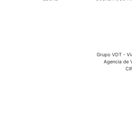
Condiciones de
Preguntas frecu
viajes
Contacta con n
Modificación o
cancelación
Protección de
datos
Grupo VDT - Via
Agencia de V
CI