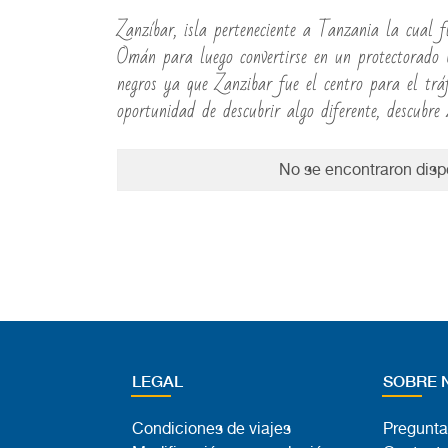
Zanzíbar, isla perteneciente a Tanzania la cual 
Omán para luego convertirse en un protectorado b
negros ya que Zanzibar fue el centro para el tráf
oportunidad de descubrir algo diferente, descubre 
No se encontraron dispo
LEGAL
SOBRE 
Condiciones de viajes
Pregunta