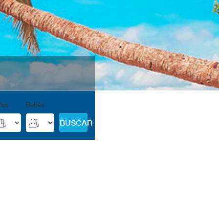
ños
Bebés
BUSCAR