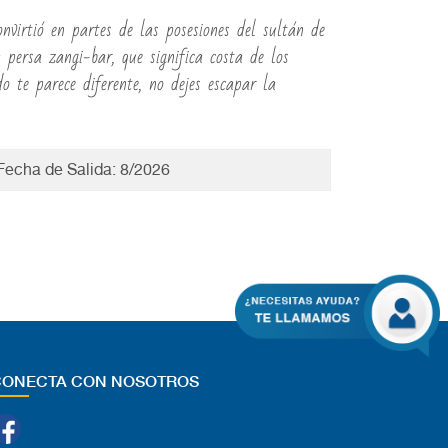
virtió en partes de las posesiones del sultán de
persa zangi-bar, que significa costa de los
o te parece diferente, no dejes escapar la
 Fecha de Salida: 8/2026
CONECTA CON NOSOTROS
Facebook