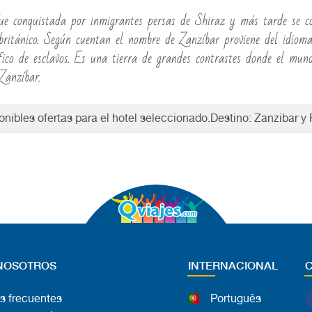
fue conquistada por inmigrantes persas de Shiraz y más tarde se con
ritánico. Según cuentan el nombre de Zanzíbar proviene del idioma 
ico de esclavos. Es una tierra de grandes contrastes donde el mund
Zanzíbar.
nibles ofertas para el hotel seleccionado.Destino: Zanzibar y
NOSOTROS
INTERNACIONAL
s frecuentes
Português