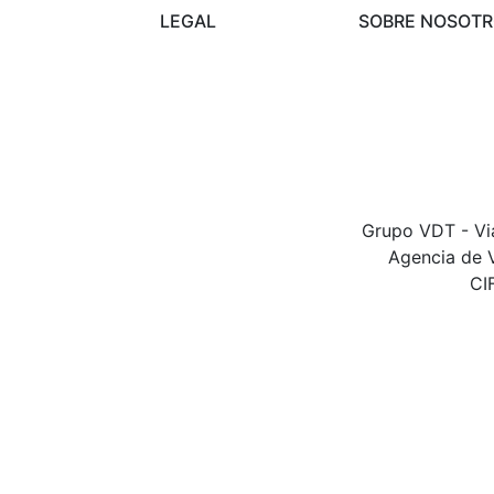
LEGAL
SOBRE NOSOT
Condiciones de
Preguntas frecu
viajes
Contacta con n
Modificación o
cancelación
Protección de
datos
Grupo VDT - Via
Agencia de V
CI