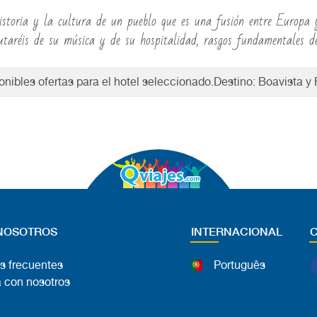
storia y la cultura de un pueblo que es una fusión entre Europa y 
rutaréis de su música y de su hospitalidad, rasgos fundamentales d
nibles ofertas para el hotel seleccionado.Destino: Boavista y
NOSOTROS
INTERNACIONAL
s frecuentes
Português
 con nosotros