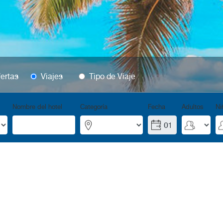
ertas
Viajes
Tipo de Viaje
Nombre del hotel
Categoría
Fecha
Adultos
Ni