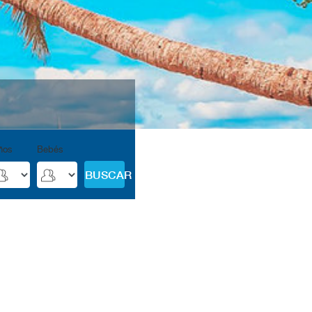
ños
Bebés
BUSCAR