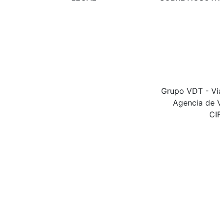
Condiciones de
Preguntas frecu
viajes
Contacta con n
Modificación o
cancelación
Protección de
datos
Grupo VDT - Via
Agencia de V
CI