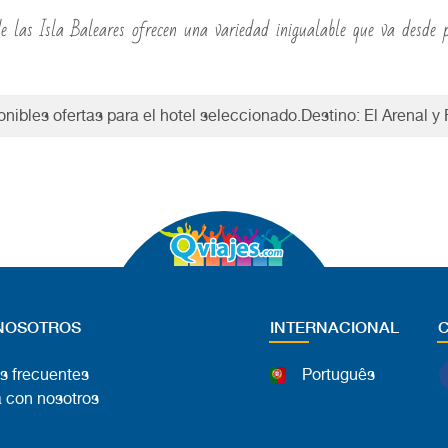
de las Isla Baleares ofrecen una variedad inigualable que va desde 
nibles ofertas para el hotel seleccionado.Destino: El Arenal y
NOSOTROS
INTERNACIONAL
s frecuentes
Português
 con nosotros