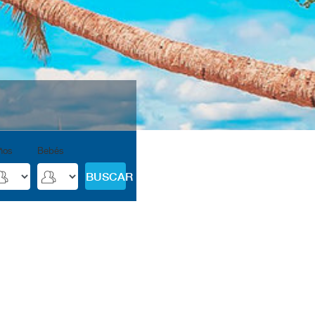
ños
Bebés
BUSCAR