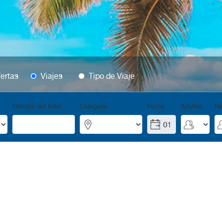
ertas
Viajes
Tipo de Viaje
Nombre del hotel
Categoría
Fecha
Adultos
Ni